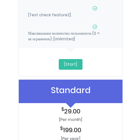
[Test check feature2]
Максимальное количество пользователь (0 =
не ограничено): [Unlimited]
[Start]
Standard
$
29.00
[Per month]
$
199.00
[Per year]