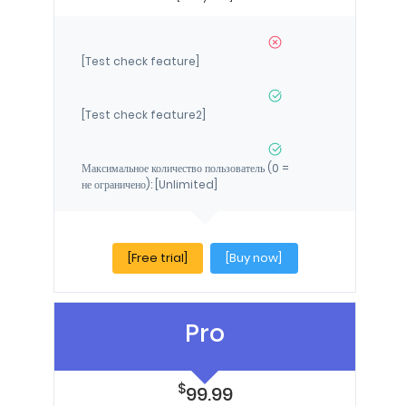
[Test check feature]
[Test check feature2]
Максимальное количество пользователь (0 =
не ограничено): [Unlimited]
[Free trial]
[Buy now]
Pro
$
99.99