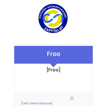
Free
[Free]
[Test check feature]