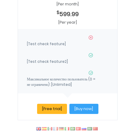
[Per month]
$
599.99
[Per year]
[Test check feature]
[Test check feature2]
Максимальное количество пользователь (0 =
не ограничено): [Unlimited]
[Free trial]
[Buy now]